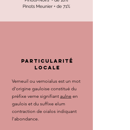
Pinots-Noirs - de 18%
Pinots Meunier + de 71%
particulArité
LOCALE
Verneuil ou vernoialus est un mot
d'origine gauloise constitué du
préfixe verne signifiant
aulne
en
gaulois
et du suffixe elum
contraction de oialos indiquant
l'abondance.