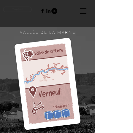
Contact
V A L L É E D E L A M A R N E