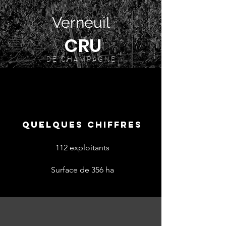
Verneuil
CRU
D E C H A M P A G N E
QUELQUES CHIFFRES
112
exploitants
Surface de 356 ha