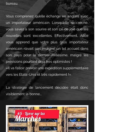
bureau.
Vous comprenez qu’elle échange en anglais avec
un importateur américain.
Lorsqu’elle raccroche,
vous savez à son sourire et son cri de joie que les
nouvelles sont excellentes.
Effectivement, Alice
vous apprend que votre plus gros importateur
américain n’avait pas imaginé un tel accueil dans
son pays pour le dernier millésime, malgré les
prévisions pourtant déjà très optimistes !
«Il va falloir prévoir une expédition supplémentaire
vers les Etats-Unis et très rapidement !»
La stratégie de lancement décidée était donc
visiblement la bonne...