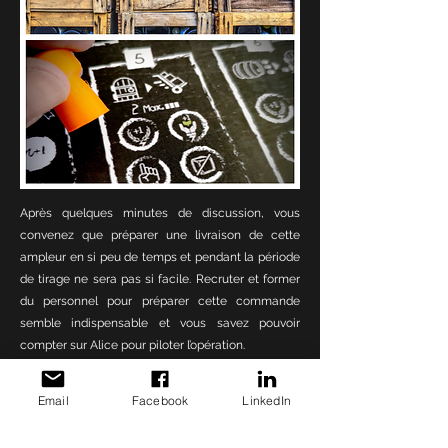
Après quelques minutes de discussion, vous
convenez que préparer une livraison de cette
ampleur en si peu de temps et pendant la période
de tirage ne sera pas si facile.
Recruter et former
du personnel pour préparer cette commande
semble indispensable et vous savez pouvoir
compter sur Alice pour piloter l’opération.
Vous la félicitez et prévoyez de la retrouver dès le
Email
Facebook
LinkedIn
lendemain matin pour réaliser un inventaire des
vins dégorgés ainsi que des matières sèches