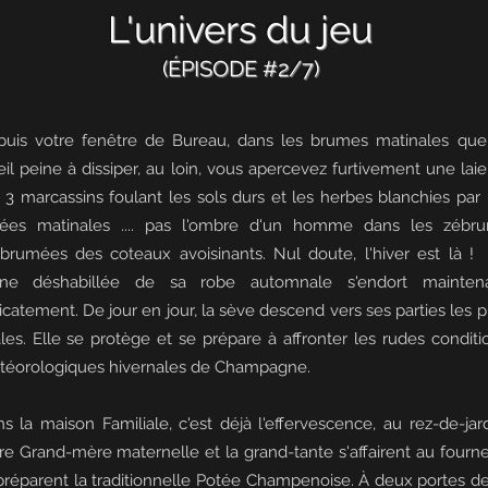
L'univers du jeu
(ÉPISODE #2/7)
uis votre fenêtre de Bureau, dans les brumes matinales que
eil peine à dissiper, au loin, vous apercevez furtivement une laie
 3 marcassins foulant les sols durs et les herbes blanchies par 
lées matinales .... pas l'ombre d'un homme dans les zébru
rumées des coteaux avoisinants. Nul doute, l'hiver est là !
gne déshabillée de sa robe automnale s'endort mainten
icatement. De jour en jour, la sève descend vers ses parties les p
ales. Elle se protège et se prépare à affronter les rudes conditi
éorologiques hivernales de Champagne.
s la maison Familiale, c'est déjà l'effervescence, au rez-de-jard
re Grand-mère maternelle et la grand-tante s'affairent au fourn
préparent la traditionnelle Potée Champenoise. À deux portes de