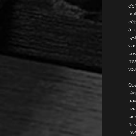
d'o
fau
déj
à l
sys
Car
pos
n'e
vou
Que
l'é
tra
liv
bie
"In
inv