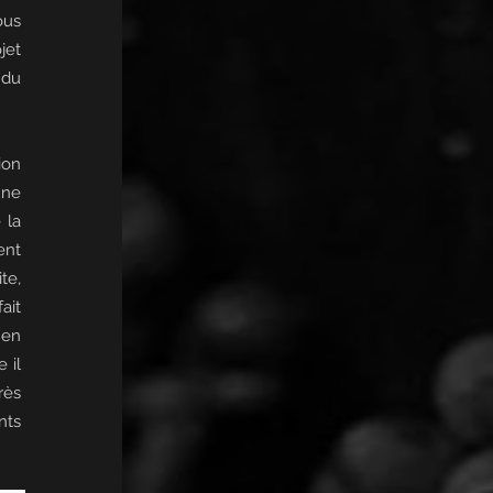
ous
jet
 du
ion
une
 la
ent
te,
ait
 en
 il
rès
nts