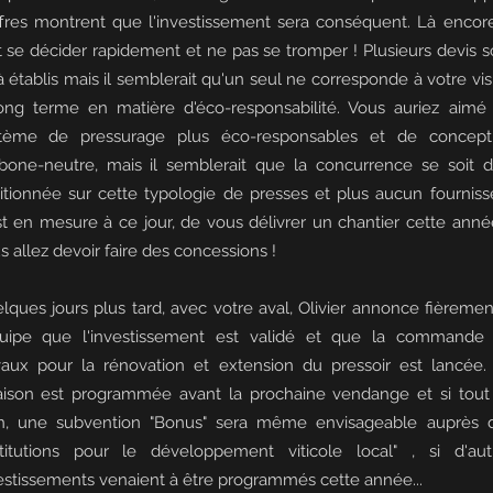
ffres montrent que l'investissement sera conséquent. Là encore,
t se décider rapidement et ne pas se tromper ! Plusieurs devis s
à établis mais il semblerait qu'un seul ne corresponde à votre vis
ong terme en matière d'éco-responsabilité. Vous auriez aimé
tème de pressurage plus éco-responsables et de concept
bone-neutre, mais il semblerait que la concurrence se soit d
itionnée sur cette typologie de presses et plus aucun fourniss
st en mesure à ce jour, de vous délivrer un chantier cette année
s allez devoir faire des concessions !
lques jours plus tard, avec votre aval, Olivier annonce fièremen
quipe que l'investissement est validé et que la commande
vaux pour la rénovation et extension du pressoir est lancée.
raison est programmée avant la prochaine vendange et si tout
n, une subvention "Bonus" sera même envisageable auprès 
stitutions pour le développement viticole local" , si d'aut
estissements venaient à être programmés cette année...