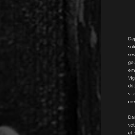
Dep
sol
ses
ge
emb
Vi
dél
vit
mét
Dan
vot
et 