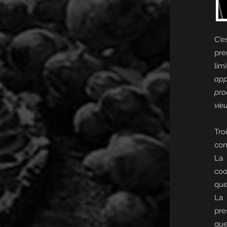
C'e
pre
lim
app
pro
vieu
Tro
con
La 
coo
que
La 
pre
que