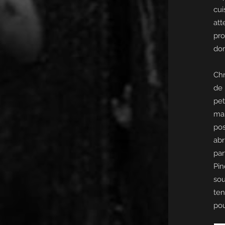
cui
at
pro
do
Chr
de 
pet
mai
pos
abr
par
Pin
sou
ten
pou