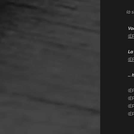
(à s
Vo
(É
La 
(É
...
(É
(É
(É
(É