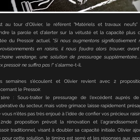
st au tour d'Olivier, le référent "Matériels et travaux neufs"
ndre la parole et d'alerter sur la vétusté et la capacité plus 
itée du Pressoir actuel. "
Si nous augmentons significativement 
rovisionnements en raisins, il nous faudra alors trouver, avant
chaine vendange, une solution de pressurage supplémentaire...
x pressoir ne suffira pas !
" s'alarme-t-il.
is semaines s'écoulent et Olivier revient avec 2 propositi
cernant le Pressoir.
1ère : Sous-traiter le pressurage de l'excédent auprés de
pérative du secteur, mais votre grimace laisse rapidement présa
 vous n'êtes pas très enjoué à l'idée de confier vos précieux raisi
2nde proposition prévoit la rénovation et l'agrandissement
ssoir traditionnel, visant à doubler sa capacité initiale. Olivier aj
 pour cette solution, le timing est serré et les réponses aux app