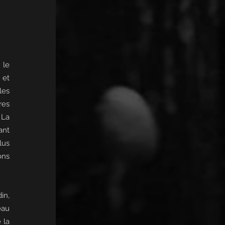
 le
 et
les
res
 La
ant
lus
ons
in,
eau
 la