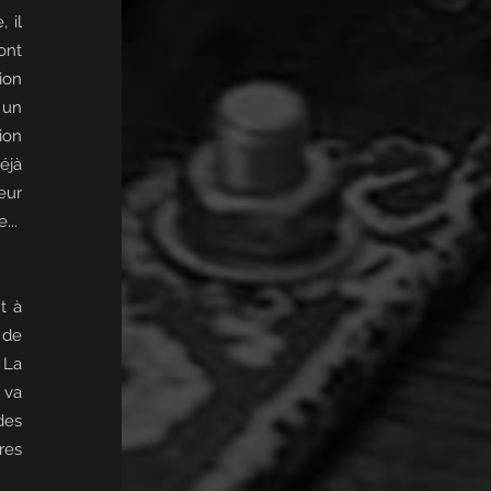
 il
ont
ion
 un
ion
éjà
eur
...
t à
 de
 La
 va
des
res