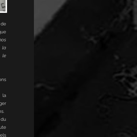
 de
que
nos
 la
 le
ons
 la
ger
ns.
 du
oute
els