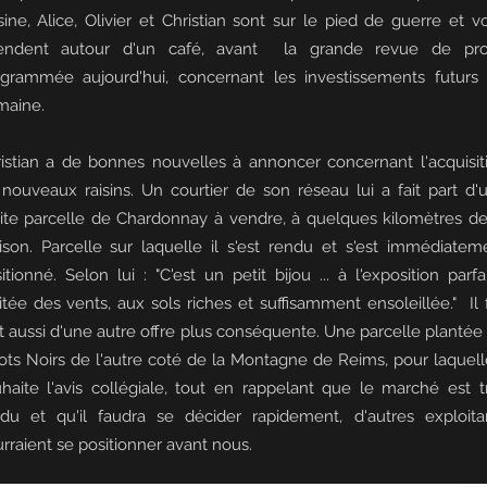
sine, Alice, Olivier et Christian sont sur le pied de guerre et v
tendent autour d'un café, avant la grande revue de pro
grammée aujourd'hui, concernant les investissements futurs
maine.
istian a de bonnes nouvelles à annoncer concernant l'acquisit
nouveaux raisins. Un courtier de son réseau lui a fait part d'
ite parcelle de Chardonnay à vendre, à quelques kilomètres de
son. Parcelle sur laquelle il s'est rendu et s'est immédiatem
itionné. Selon lui : "C'est un petit bijou ... à l'exposition parfai
itée des vents, aux sols riches et suffisamment ensoleillée." Il f
t aussi d'une autre offre plus conséquente. Une parcelle plantée
ots Noirs de l'autre coté de la Montagne de Reims, pour laquelle
haite l'avis collégiale, tout en rappelant que le marché est t
du et qu'il faudra se décider rapidement, d'autres exploita
rraient se positionner avant nous.