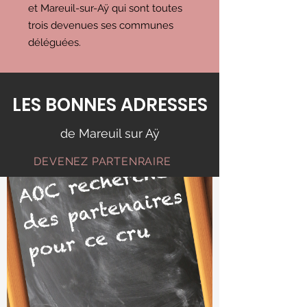
et Mareuil-sur-Aÿ qui sont toutes
trois devenues ses communes
déléguées.
LES BONNES ADRESSES
de Mareuil sur Aÿ
DEVENEZ PARTENRAIRE