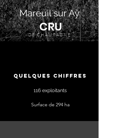
Mareuil sur Aÿ
CRU
D E C H A M P A G N E
QUELQUES CHIFFRES
116 exploitants
Surface de 294 ha