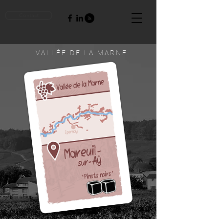
Contact
V A L L É E D E L A M A R N E