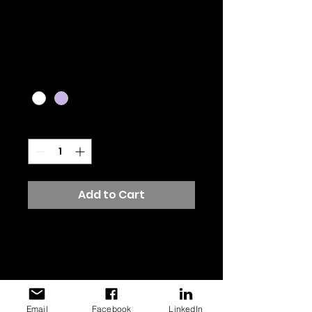
Article
Price
€20.00
Couleur
*
Quantity
*
Add to Cart
Description d'article. 
Saisissez ici les 
caractéristiques de 
l'article : taille, matière et 
autres informations 
Email
Facebook
LinkedIn