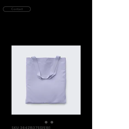
Contact
SKU: 364215375135191